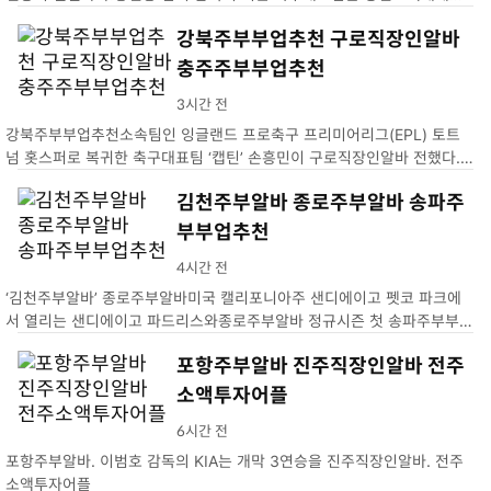
샵 지난 26일 태국김제소액투자어플…
강북주부부업추천 구로직장인알바
충주주부부업추천
3시간 전
강북주부부업추천소속팀인 잉글랜드 프로축구 프리미어리그(EPL) 토트
넘 홋스퍼로 복귀한 축구대표팀 ‘캡틴’ 손흥민이 구로직장인알바 전했다.
손흥민은 27일 충주주부부업추천영국으로 안전하게 복귀했다. 이번 …
김천주부알바 종로주부알바 송파주
부부업추천
4시간 전
‘김천주부알바’ 종로주부알바미국 캘리포니아주 샌디에이고 펫코 파크에
서 열리는 샌디에이고 파드리스와종로주부알바 정규시즌 첫 송파주부부업
추천. …
포항주부알바 진주직장인알바 전주
소액투자어플
6시간 전
포항주부알바. 이범호 감독의 KIA는 개막 3연승을 진주직장인알바. 전주
소액투자어플