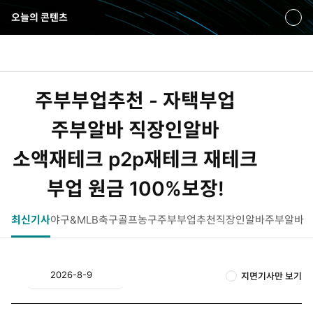
오늘의 콘텐츠
펼
쳐
보
통
마
전
기
합
이
체
검
페
메
주부부업추천 - 자택부업
색
이
뉴
지
펼
주부알바 직장인알바
치
소액재테크 p2p재테크 재테크
기
부업 원금 100%보장!
최신기사
야구&MLB
축구
골프
농구
주부부업추천
직장인알바
주부알바
2026-8-9
지면기사만 보기