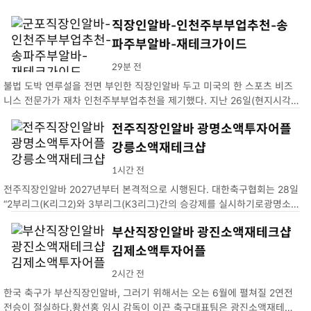
직장인알바-인천주부부업추천-송
파주부알바-재테크가이드
29분 전
불법 도박 연루설을 전면 부인한 직장인알바 두고 미국의 한 스포츠 비즈
니스 전문가가 재차 인천주부부업추천을 제기했다. 지난 26일(현지시각)
스포츠 비즈니스 전문가 조 폼플리아노는 자신의 X(송파주부알바)에 오타
전주직장인알바 광명소액투자어플
니의 기자회견에 의문점이 남는다고 적었다. 그가 제기한 의혹…
강릉소액재테크샵
1시간 전
전주직장인알바 2027년부터 본격적으로 시행된다. 대한축구협회는 28일
“2부리그(K리그2)와 3부리그(K3리그)간의 승강제를 실시하기로광명소액
투자어플. 2026년 시즌 성적을 기준으로 2027년 강릉소액재테크샵
부산직장인알바 광진소액재테크샵
김제소액투자어플
2시간 전
한국 축구가 부산직장인알바, 그러기 위해서는 오는 6월에 펼쳐질 2연전
전승이 절실하다.황선홍 임시 감독이 이끈 축구대표팀은 광진소액재테크