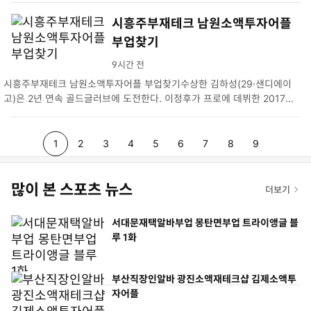
오…
시흥주부재테크 남원소액투자어플
부업찾기
9시간 전
시흥주부재테크 남원소액투자어플 부업찾기수상한 김하성(29·샌디에이
고)은 2년 연속 골드글러브에 도전한다. 이정후가 프로에 데뷔한 2017년
부터 김하성이 MLB에 진출…
p
p
p
p
p
p
p
p
p
1
2
3
4
5
6
7
8
9
a
a
a
a
a
a
a
a
a
많이 본 스포츠 뉴스
g
더보기
g
g
g
g
g
g
g
g
e
e
e
e
e
e
e
e
e
서대문재택알바부업 몽탄면부업 트라이앵글 블
루 1화
부산직장인알바 광진소액재테크샵 김제소액투
자어플