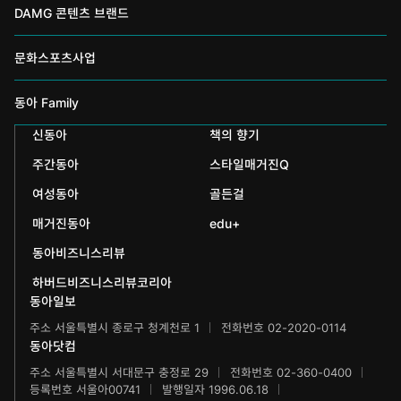
DAMG 콘텐츠 브랜드
채널A
문화스포츠사업
스포츠동아
동아 신춘문예
동아 Family
어린이동아
신동아
책의 향기
동아국악콩쿠르
인촌기념회
주간동아
스타일매거진Q
에듀동아
동아음악콩쿠르
일민미술관
여성동아
골든걸
과학동아
동아뮤지컬콩쿠르
신문박물관
매거진동아
edu+
어린이과학동아
동아비즈니스리뷰
동아무용콩쿠르
화정평화재단
하버드비즈니스리뷰코리아
수학동아
동아주니어음악콩쿠르
하서학술재단
동아일보
주소 서울특별시 종로구 청계천로 1
전화번호 02-2020-0114
어린이수학동아
동아주니어국악콩쿠르
동아닷컴
브랜더쿠
주소 서울특별시 서대문구 충정로 29
전화번호 02-360-0400
동아마라톤
등록번호 서울아00741
발행일자 1996.06.18