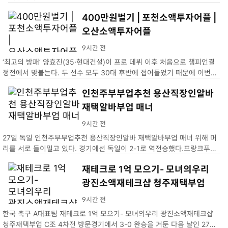
400만원벌기 | 포천소액투자어플 |
오산소액투자어플
9시간 전
‘최고의 방패’ 양효진(35·현대건설)이 프로 데뷔 이후 처음으로 챔피언결
정전에서 맞붙는다. 두 선수 모두 30대 후반에 접어들었기 때문에 이번이
마지막 챔프전 맞대결이 될 수도 있다.400만원벌기 | 포천소액투자어플 |
인천주부부업추천 용산직장인알바
오산소액투자어플
재택알바부업 매너
9시간 전
27일 독일 인천주부부업추천 용산직장인알바 재택알바부업 매너 위해 머
리를 서로 들이밀고 있다. 경기에선 독일이 2-1로 역전승했다.프랑크푸르
트=AP 뉴시스
재테크로 1억 모으기- 모녀의우리
광진소액재테크샵 청주재택부업
9시간 전
한국 축구 A대표팀 재테크로 1억 모으기- 모녀의우리 광진소액재테크샵
청주재택부업 C조 4차전 방문경기에서 3-0 완승을 거둔 다음 날인 27일