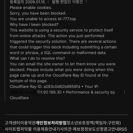
등록일자 2009.01.16
발행·편집인 이명건
IT동아
동아연극상
Please enable cookies.
Sorry, you have been blocked
게임동아
LG와 함께 하는 서울국제음악콩쿠르
You are unable to access
bl-777.top
Why have I been blocked?
This website is using a security service to protect itself
제주 국제사진공모전
from online attacks. The action you just performed
triggered the security solution. There are several actions
that could trigger this block including submitting a certain
word or phrase, a SQL command or malformed data.
What can I do to resolve this?
You can email the site owner to let them know you were
blocked. Please include what you were doing when this
page came up and the Cloudflare Ray ID found at the
bottom of this page.
Cloudflare Ray ID:
a283c0d62b6656fd
•
Your IP:
Click to reveal
111.92.189.30
•
Performance & security by
Cloudflare
고객센터
이용약관
개인정보처리방침
청소년보호정책(책임자:구민회)
사이트맵
저작물 이용
제휴안내
기사의견·제보
정정보도신청
광고안내
RSS